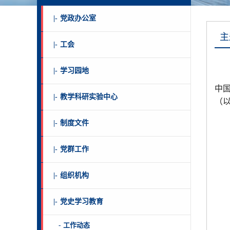
|-
党政办公室
主
|-
工会
|-
学习园地
中
|-
教学科研实验中心
（
|-
制度文件
|-
党群工作
|-
组织机构
|-
党史学习教育
-
工作动态