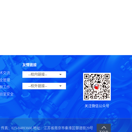
友情链接
术交流
--校内链接--
全管理
--校外链接--
群工作
验室安全
关注微信公众号
传真：025-84893666 地址：江苏省南京市秦淮区御道街29号