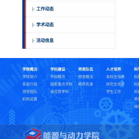
|-
工作动态
|-
学术动态
|-
活动信息
学院概况
学科建设
师资队伍
人才培养
科
学院简介
学科概况
师资概况
本科生培养
科
系部介绍
国家重点学科
教师名录
研究生培养
科
领导团队
省优势学科
学生工作
科
机构设置
质
保