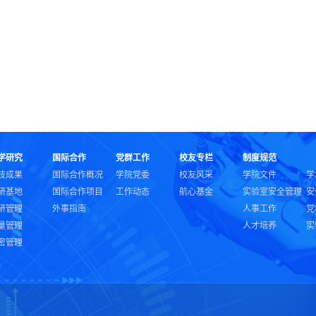
学研究
国际合作
党群工作
校友专栏
制度规范
技成果
国际合作概况
学院党委
校友风采
学院文件
学
研基地
国际合作项目
工作动态
航心基金
实验室安全管理
安
研管理
外事指南
人事工作
党
量管理
人才培养
实
密管理