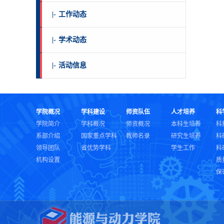
|-
工作动态
|-
学术动态
|-
活动信息
学院概况
学科建设
师资队伍
人才培养
科
学院简介
学科概况
师资概况
本科生培养
科
系部介绍
国家重点学科
教师名录
研究生培养
科
领导团队
省优势学科
学生工作
科
机构设置
质
保