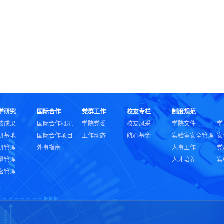
学研究
国际合作
党群工作
校友专栏
制度规范
技成果
国际合作概况
学院党委
校友风采
学院文件
学
研基地
国际合作项目
工作动态
航心基金
实验室安全管理
安
研管理
外事指南
人事工作
党
量管理
人才培养
实
密管理