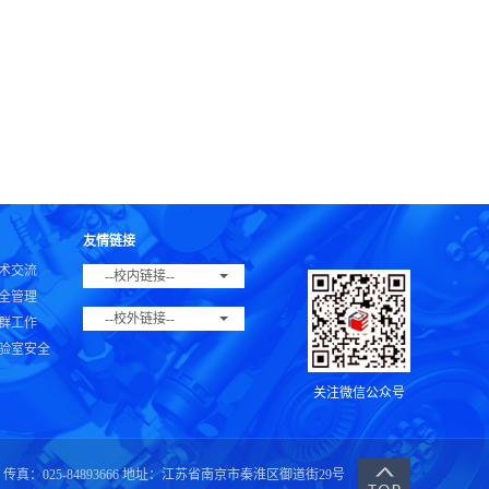
友情链接
术交流
--校内链接--
全管理
--校外链接--
群工作
验室安全
关注微信公众号
传真：025-84893666 地址：江苏省南京市秦淮区御道街29号