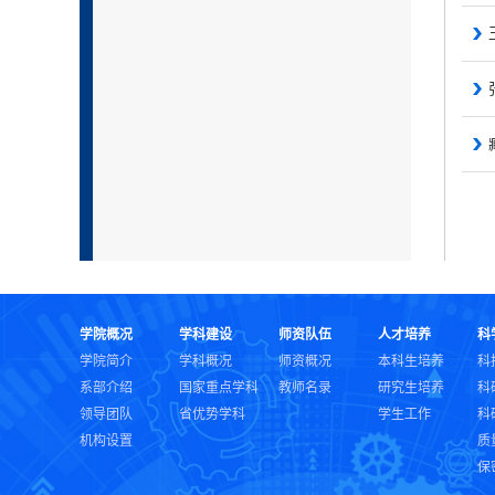
学院概况
学科建设
师资队伍
人才培养
科
学院简介
学科概况
师资概况
本科生培养
科
系部介绍
国家重点学科
教师名录
研究生培养
科
领导团队
省优势学科
学生工作
科
机构设置
质
保