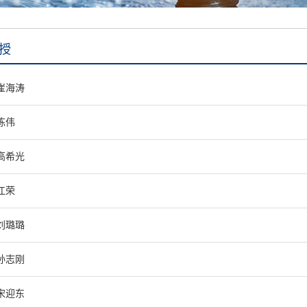
授
崔海涛
陈伟
高希光
江荣
刘璐璐
孙志刚
宋迎东