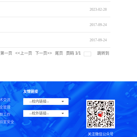
2023-02-28
2017-09-24
2017-09-24
第一页
<<上一页
下一页>>
尾页
页码
1
/
1
跳转到
友情链接
术交流
--校内链接--
全管理
--校外链接--
群工作
验室安全
关注微信公众号