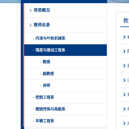
|-
师资概况
教
|-
教师名录
-
内流与叶轮机械系
-
强度与振动工程系
-
教授
-
副教授
-
讲师
-
控制工程系
-
燃烧传热与热能系
-
车辆工程系