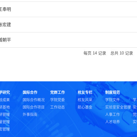
王奉明
张宏建
臧朝平
每页
14
记录
总共
10
记录
学研究
国际合作
党群工作
校友专栏
制度规范
技成果
国际合作概况
学院党委
校友风采
学院文件
学
研基地
国际合作项目
工作动态
航心基金
实验室安全管理
安
研管理
外事指南
人事工作
党
量管理
人才培养
实
密管理