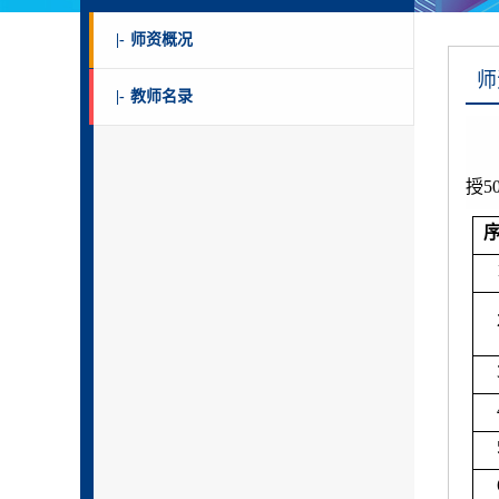
|-
师资概况
师
|-
教师名录
授
5