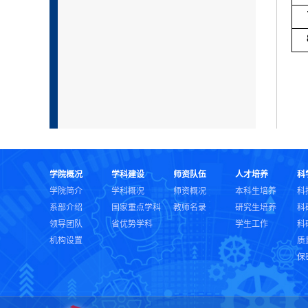
学院概况
学科建设
师资队伍
人才培养
科
学院简介
学科概况
师资概况
本科生培养
科
系部介绍
国家重点学科
教师名录
研究生培养
科
领导团队
省优势学科
学生工作
科
机构设置
质
保