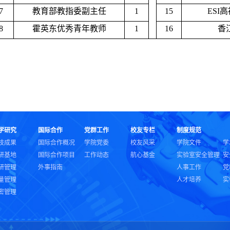
7
教育部教指委副主任
1
15
ESI
高
8
霍英东优秀青年教师
1
16
香
学研究
国际合作
党群工作
校友专栏
制度规范
技成果
国际合作概况
学院党委
校友风采
学院文件
学
研基地
国际合作项目
工作动态
航心基金
实验室安全管理
安
研管理
外事指南
人事工作
党
量管理
人才培养
实
密管理