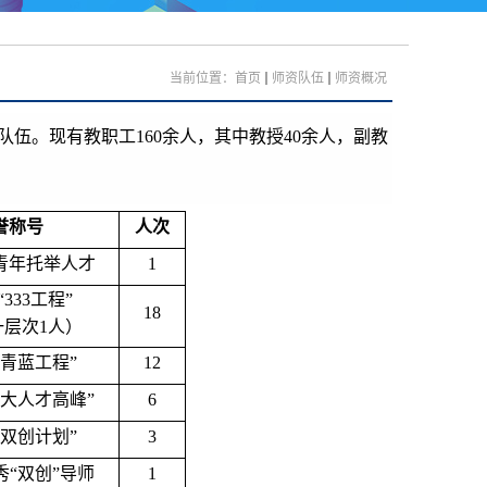
当前位置：
首页
师资队伍
师资概况
队伍。现有教职工
160
余人，其中教授
40
余人，副教
誉称号
人次
青年托举人才
1
“
333
工程”
18
一层次
1
人）
“青蓝工程”
12
六大人才高峰”
6
“双创计划”
3
秀“双创”导师
1