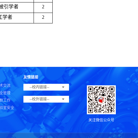
被引学者
2
江学者
2
友情链接
术交流
--校内链接--
全管理
--校外链接--
群工作
验室安全
关注微信公众号