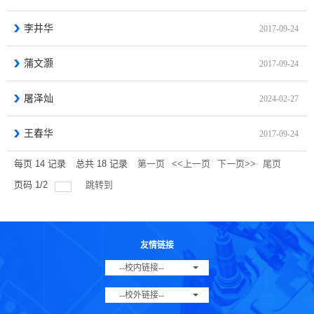
李井华
2017-09-24
蒲文灏
2017-09-24
屠泽灿
2024-02-27
王春华
2017-09-24
每页
14
记录
总共
18
记录
第一页
<<上一页
下一页>>
尾页
页码
1
/
2
跳转到
友情链接
--校内链接--
--校外链接--