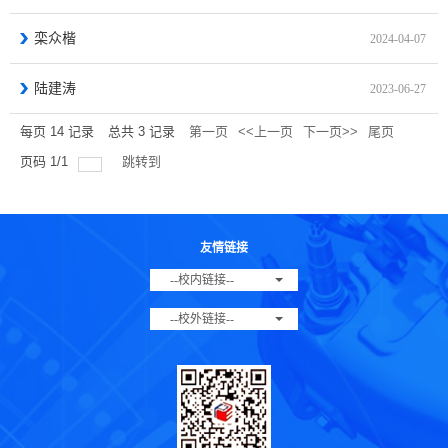
栾众楷
2024-04-07
陆建涛
2023-06-27
每页
14
记录
总共
3
记录
第一页
<<上一页
下一页>>
尾页
页码
1
/
1
跳转到
友情链接
--校内链接--
--校外链接--