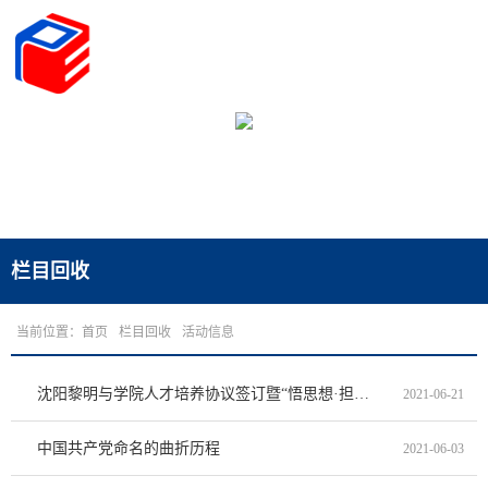
栏目回收
当前位置：
首页
栏目回收
活动信息
沈阳黎明与学院人才培养协议签订暨“悟思想·担使命，献礼建党100周年”党史学习教育专题微党课展评
2021-06-21
中国共产党命名的曲折历程
2021-06-03