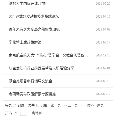
锡根大学国际在线开放日
2021-05-26
S14 运载器发动机技术高端论坛
2021-04-19
百年未有之大变局之航空发动机
2021-04-08
学校博士后政策解读
2021-03-17
南京航空航天大学“航心”奖学金、奖教金颁奖仪式 暨“能动讲堂”第一讲 | 甘晓华院士报告会
2020-12-10
航空发动机行业前景展望及求职经验分享
2020-07-01
基金类项目申报辅导交流会
2020-06-16
考研动员与政策解读专题讲座
2020-06-12
每页
14
记录
总共
10
记录
第一页
<<上一页
下一页>>
尾页
页码
1
/
1
跳转到