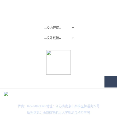
友情链接
--校内链接--
--校外链接--
关注微信公众号
传真：025-84893666 地址：江苏省南京市秦淮区御道街29号
版权信息：南京航空航天大学能源与动力学院