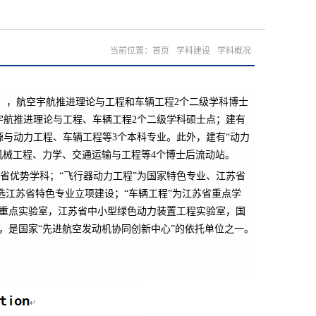
当前位置：
首页
学科建设
学科概况
），航空宇航推进理论与工程和车辆工程
2
个二级学科博士
宇航推进理论与工程、车辆工程
2
个二级学科硕士点；建有
源与动力工程、车辆工程等
3
个本科专业。此外，建有“动力
机械工程、力学、交通运输与工程等
4
个博士后流动站。
省优势学科；“飞行器动力工程”为国家特色专业、江苏省
选江苏省特色专业立项建设；“车辆工程”为江苏省重点学
重点实验室，江苏省中小型绿色动力装置工程实验室，国
，是国家“先进航空发动机协同创新中心”的依托单位之一。