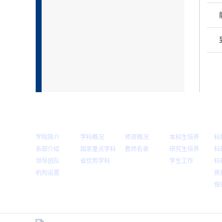
学院概况
学科建设
师资队伍
人才培养
科
学院简介
学科概况
师资概况
本科生培养
科
系部介绍
国家重点学科
教师名录
研究生培养
科
领导团队
省优势学科
学生工作
科
机构设置
质
保