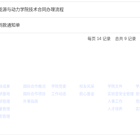
能源与动力学院技术合同办理流程
到款通知单
每页
14
记录
总共
9
记录
学研究
国际合作
党群工作
校友专栏
制度规范
技成果
国际合作概况
学院党委
校友风采
学院文件
学
研基地
国际合作项目
工作动态
航心基金
实验室安全管理
安
研管理
外事指南
人事工作
党
量管理
人才培养
实
密管理