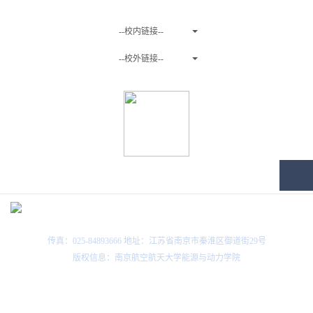
友情链接
--校内链接--
--校外链接--
关注微信公众号
传真：025-84893666 地址：江苏省南京市秦淮区御道街29号
版权信息：南京航空航天大学能源与动力学院