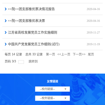
××院××团支部推优票决情况报告
2020-04-16
××院××团支部推优表决票
2020-04-16
江苏省高校发展党员工作实施细则
2019-11-27
中国共产党发展党员工作细则(试行)
2019-11-19
每页
14
记录
总共
33
记录
第一页
<<上一页
下一页>>
尾页
页码
3
/
3
跳转到
友情链接
--校内链接--
--校外链接--