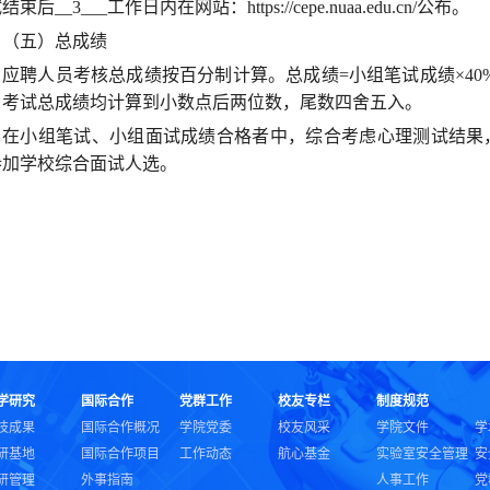
束后__3___工作日内在网站：https://cepe.nuaa.edu.cn/公布。
（五）总成绩
应聘人员考核总成绩按百分制计算。总成绩=小组笔试成绩×40
、考试总成绩均计算到小数点后两位数，尾数四舍五入。
在小组笔试、小组面试成绩合格者中，综合考虑心理测试结果，根
参加学校综合面试人选。
学研究
国际合作
党群工作
校友专栏
制度规范
技成果
国际合作概况
学院党委
校友风采
学院文件
学
研基地
国际合作项目
工作动态
航心基金
实验室安全管理
安
研管理
外事指南
人事工作
党