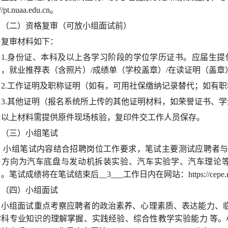
://pt.nuaa.edu.cn。
（二）资格复审（可放小组面试前）
复审材料如下：
1.身份证、本科及以上各学习阶段的学位学历证书。应届生提
》，就业推荐表（含照片）/成绩单（学校盖章）/在读证明（盖章
2.工作证明及职称证明（如有，可用社保缴纳记录替代；如有
3.其他证明（报名系统所上传的其他证明材料，如荣誉证书、
以上材料需提供原件现场核验，复印件交工作人员保存。
（三）小组笔试
小组笔试内容结合招聘岗位工作要求，笔试主要测试应聘者与
，方向为汽车底盘与发动机拆装实验、汽车实验学、汽车理论等，
。笔试成绩将在笔试结束后__3___工作日内在网站：https://cepe.nua
（四）小组面试
小组面试重点考察应聘者的政治素养、心理素质、表达能力、
学科专业知识的理解掌握、实践经验、综合性教学实验能力 等。小