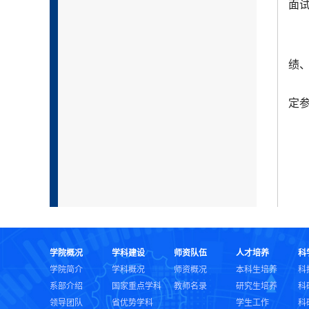
面试结
绩
定
学院概况
学科建设
师资队伍
人才培养
科
学院简介
学科概况
师资概况
本科生培养
科
系部介绍
国家重点学科
教师名录
研究生培养
科
领导团队
省优势学科
学生工作
科