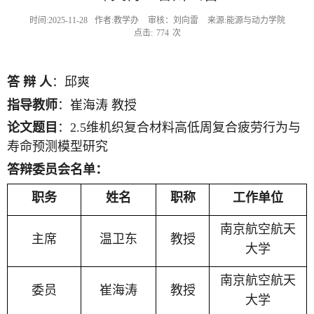
时间:2025-11-28
作者:教学办
审核：刘向雷
来源:能源与动力学院
点击:
774
次
答 辩 人
：邱爽
指导教师
：崔海涛
教授
论文题目
：
2.5
维机织复合材料高低周复合疲劳行为与
寿命预测模型研究
答辩委员会名单：
职务
姓名
职称
工作单位
南京航空航天
主席
温卫东
教授
大学
南京航空航天
委员
崔海涛
教授
大学