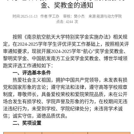
金、奖教金的通知
时间:2025-11-13
作者:学工办
审核：樊小杰
来源:能源与动力学院
点击:
4244
次
按照《南京航空航天大学特别奖学金实施办法》相关规
定，在
2024-2025
学年学生评优评奖工作基础上，按照相关评
审通知要求，现就开展
2024-2025
学年“航心”奖学金奖教金、
黎明奖学金、中国航发南方工业奖学金奖教金、
博世华域领
跑奖
评选工作通知如下：
一、评选基本条件
热爱社会主义祖国，拥护中国共产党领导，未发表有损
党和国家形象的言论；遵守宪法和法律，遵守高等学校规章
制度，尊敬师长，具备爱校荣校和爱院荣院品质，未在公开
场合发生有损学校、学院声誉及形象的行为，在校期间无违
法违纪行为，未受到学校、学院纪律处分；未违背学术诚
信；诚实守信，道德品质优良。
二、奖项设置