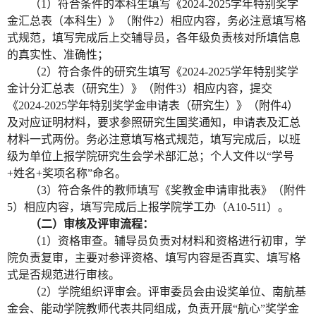
（
1
）符合条件的本科生填写《
2024-2025
学年特别奖学
金汇总表（本科生）》（附件
2
）相应内容，务必注意填写格
式规范，填写完成后上交辅导员，各年级负责核对所填信息
的真实性、准确性；
（
2
）符合条件的研究生填写《
2024-2025学年特别奖学
金计分汇总表（研究生）
》（附件
3
）相应内容，提交
《
2024-2025
学年特别奖学金申请表（研究生）》（附件
4
）
及对应证明材料，要求参照研究生国奖通知，申请表及汇总
材料一式两份。务必注意填写格式规范，填写完成后，以班
级为单位上报学院研究生会学术部汇总；个人文件以“学号
+
姓名
+
奖项名称”命名。
（
3
）符合条件的教师填写《奖教金申请审批表》（附件
5
）相应内容，填写完成后上报学院学工办（
A10-511
）。
（二）审核及评审流程：
（
1
）资格审查。辅导员负责对材料和资格进行初审，学
院负责复审，主要对参评资格、填写内容是否真实、填写格
式是否规范进行审核。
（
2
）学院组织评审会。评审委员会由设奖单位、南航基
金会、能动学院教师代表共同组成，负责开展“航心”奖学金