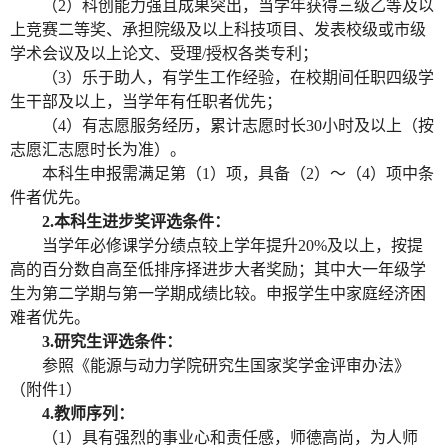
（
2
）科创能力强且成果突出，当学年获得三级乙等及以
上竞赛二等奖、承担院级及以上科技项目、发表校级或市级
学术会议及以上论文、受理
/
授权各类专利；
（
3
）乐于助人，有学生工作经验，在校期间任职四级学
生干部及以上，当学年有任职者优先；
（
4
）有志愿服务经历，累计志愿时长
30
小时及以上（按
志愿汇志愿时长为准）。
本科生申报需满足第（
1
）项，具备（
2
）～（
4
）项中条
件者优先。
2.
本科生进步奖评选条件：
当学年必修课学分绩点较上学年提升
20%
及以上，按提
高的百分数自高至低排序择进步大者奖励；其中大一年级学
生为第二学期与第一学期成绩比较。申报学生中家庭经济困
难者优先。
3.
研究生评选条件：
参照《能源与动力学院研究生国家奖学金评审办法》
（附件
1
）
4.
教师序列：
（
1）具有强烈的事业心和责任感，师德高尚，为人师