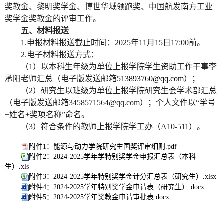
奖教金、黎明奖学金、博世华域领跑奖、中国航发南方工业
奖学金奖教金的评审工作。
五、材料报送
1.
申报材料报送截止时间：
2025
年
11
月
15
日
17:00
前。
2.
电子材料报送方式：
（
1
）以本科生年级为单位上报学院学生资助工作干事李
承阳老师汇总（
电子版发送
邮箱
513893760@qq.com
）；
（
2
）研究生以班级为单位上报学院研究生会学术部汇总
（电子版发送邮箱
3458571564@qq.com
）；个人文件以“学号
+
姓名
+
奖项名称”命名。
（
3
）符合条件的教师上报学院学工办（
A10-511
）。
附件1：能源与动力学院研究生国奖评审细则.pdf
附件2：2024-2025学年学特别奖学金申报汇总表（本科
生）.xls
附件3：2024-2025学年特别奖学金计分汇总表（研究生）.xlsx
附件4：2024-2025学年特别奖学金申请表（研究生）.docx
附件5：2024-2025学年奖教金申请审批表.docx