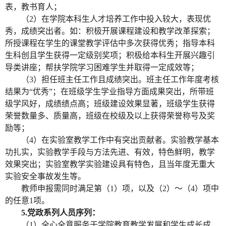
表，教书育人；
（
2）在学院本科生人才培养工作中投入较大，表现优
秀，成绩突出者。如：积极开展课程建设和教学改革探索；
所授课程在学生的课堂教学评估中多次获得优秀；指导本科
生科创且学生获得一定级别奖项；积极给本科生开展兴趣引
导类讲座；帮扶学院学习困难学生并取得一定成效等；
（
3）担任班主任工作且成绩突出。班主任工作年度考核
结果为“优秀”；在班级学生学业指导方面成果突出，所带班
级学风好，成绩绩点高；班级建设效果显著，班级学生获得
荣誉数量多、质量高，班级在校级及以上获得荣誉称号及奖
励等；
（
4）在实验室教学工作中有突出贡献者。实验教学基本
功扎实，实验教学手段与方法先进、有效，特色鲜明，教学
效果突出；实验室教学实验建
设具
有特色，且当年度无重大
实验安全事故发生等。
教师申报需同时满足第（
1）项，以及（
2）～（
4）项中
的任意
1项。
5.
党政系列人员序列：
（
1）全心全意服务于学院教育教学发展和学生成长成