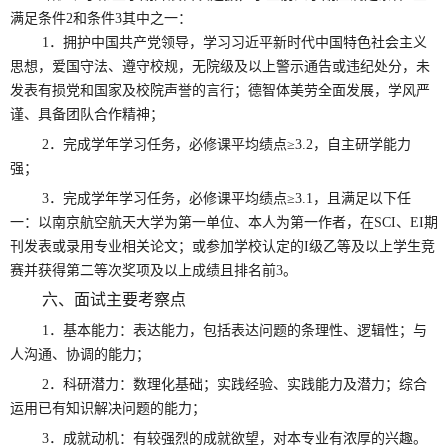
满足条件2和条件3其中之一：
1．拥护中国共产党领导，学习习近平新时代中国特色社会主义
思想，爱国守法、遵守校规，无院级及以上警示通告或违纪处分，未
发表有损党和国家及校院声誉的言行；德智体美劳全面发展，学风严
谨、具备团队合作精神；
2．完成学年学习任务，必修课平均绩点≥3.2，自主研学能力
强；
3
．完成学年学习任务，必修课平均绩点≥3.1，且满足以下任
一：以南京航空航天大学为第一单位、本人为第一作者，在
SCI、EI
期
刊发表或录用专业相关论文；
或参加学校认定的I级乙等及以上学生竞
赛并获得第二等次奖项及以上成绩且排名前3。
六
、面试主要考察点
1．基本能力：表达能力，包括表达问题的条理性、逻辑性；与
人沟通、协调的能力；
2．科研潜力：数理化基础；实践经验、实践能力及潜力；综合
运用已有知识解决问题的能力；
3．成就动机：有较强烈的成就欲望，对本专业有浓厚的兴趣。