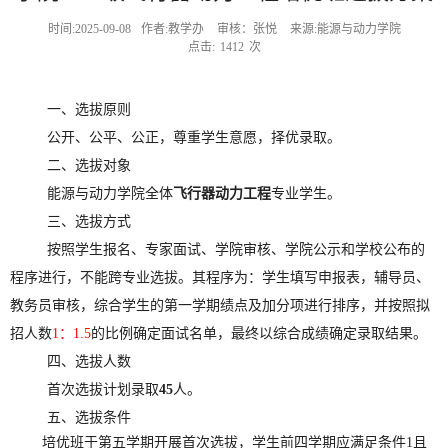
时间:2025-09-08
作者:教学办
审核：张悦
来源:能源与动力学院
点击:
1412
次
一、选拔原则
公开、公平、公正，尊重学生意愿，择优录取。
二、
选拔对象
能源与动力学院全体
飞行器动力工程
专业学生。
三、
选拔方式
按照学生报名、专家面试、学院
审核
、
学院公示和学校公布
的
程序进行，不能跨专业选拔。其程序为：学生填写申报表，辅导员、
教务员审核，综合学生的第一学期绩点及加分项进行排序，并按照拟
招人数
1：1.5
的比例确定面试名单，最终以综合成绩确定录取结果。
四、
选拔人数
首次选拔计划录取
45
人。
五、
选拔条件
培优班于第五学期开展首次选拔，学生前四学期应满足条件1且