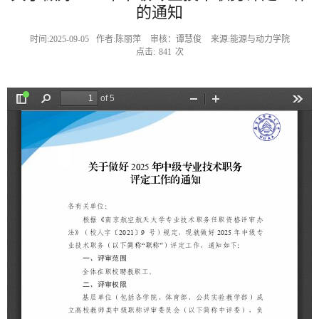
的通知
时间:2025-09-05
作者:陈丽萍
审核：谭慧俊
来源:能源与动力学院
点击:
841
次