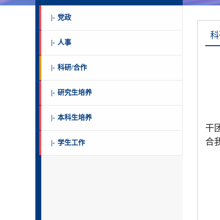
|-
党政
科
|-
人事
|-
科研/合作
|-
研究生培养
|-
本科生培养
干
合
|-
学生工作