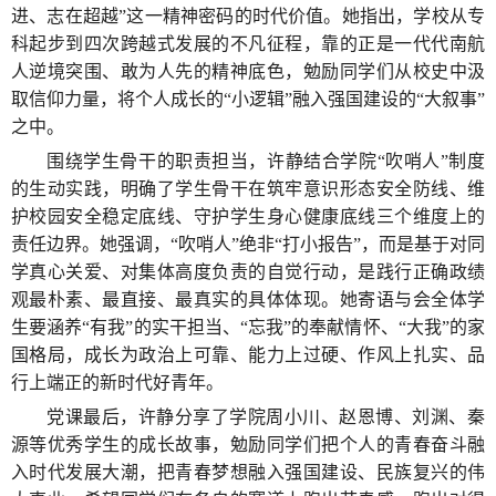
进、志在超越”这一精神密码的时代价值。她指出，学校从专
科起步到四次跨越式发展的不凡征程，靠的正是一代代南航
人逆境突围、敢为人先的精神底色，勉励同学们从校史中汲
取信仰力量，将个人成长的“小逻辑”融入强国建设的“大叙事”
之中。
围绕学生骨干的职责担当，许静结合学院“吹哨人”制度
的生动实践，明确了学生骨干在筑牢意识形态安全防线、维
护校园安全稳定底线、守护学生身心健康底线三个维度上的
责任边界。她强调，“吹哨人”绝非“打小报告”，而是基于对同
学真心关爱、对集体高度负责的自觉行动，是践行正确政绩
观最朴素、最直接、最真实的具体体现。她寄语与会全体学
生要涵养“有我”的实干担当、“忘我”的奉献情怀、“大我”的家
国格局，成长为政治上可靠、能力上过硬、作风上扎实、品
行上端正的新时代好青年。
党课最后，许静分享了学院周小川、赵恩博、刘渊、秦
源等优秀学生的成长故事，勉励同学们把个人的青春奋斗融
入时代发展大潮，把青春梦想融入强国建设、民族复兴的伟