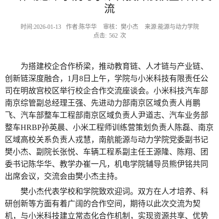
流
时间:2026-01-13
作者:陈华华
审核：樊小杰
来源:能源与动力学院
点击:
562
次
为搭建校企合作桥梁，推动教育链、人才链与产业链、
创新链深度融合，1月8日上午，学院与小米科技有限责任公
司在明故宫校区举行校企合作交流座谈会。小米科技汽车部
南京综管副总经理王强、先进动力部南京区域负责人肖鹏
飞、汽车部整车工程部南京区域负责人尹道志、汽车业务部
整车HRBP孙英晨、小米工程师训练营策划负责人陈磊、南京
区域高校关系负责人戎慧，南航能源与动力学院党委副书记
樊小杰、副院长张悦、车辆工程系副主任王源隆、陈翔、团
委书记陈华华、教学办崔一凡，机电学院辅导员熊伊铭共同
出席会议，交流会由樊小杰主持。
樊小杰代表学校和学院致欢迎词。双方在人才培养、科
研创新等方面有着广阔的合作空间，期待以此次交流为契
机，与小米科技建立常态化合作机制，实现资源共享、优势