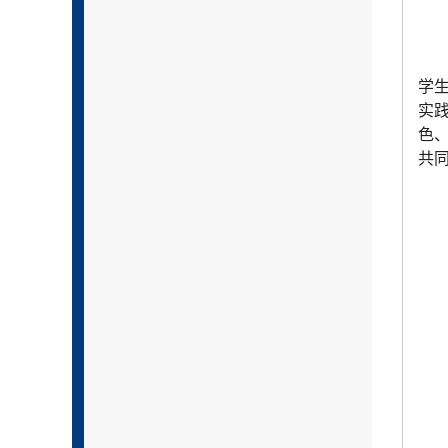
学
实
色
共