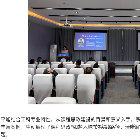
平旭结合工科专业特性，从课程思政
建设的背景和意义
入手，
助丰富案例，生动展现了课程思政“如盐入
味
”的实践路径，清晰
问题
。