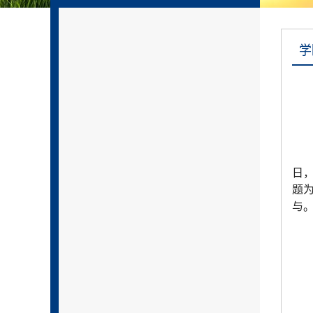
学
日
题
与