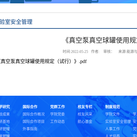
验室安全管理
《真空泵真空球罐使用规
时间:2022-05-25
作者:
审核：
来源:能源
《真空泵真空球罐使用规定（试行）》.pdf
学研究
国际合作
党群工作
校友专栏
制度规范
技成果
国际合作概况
学院党委
校友风采
学院文件
学
研基地
国际合作项目
工作动态
航心基金
实验室安全管理
安
研管理
外事指南
人事工作
党
量管理
人才培养
实