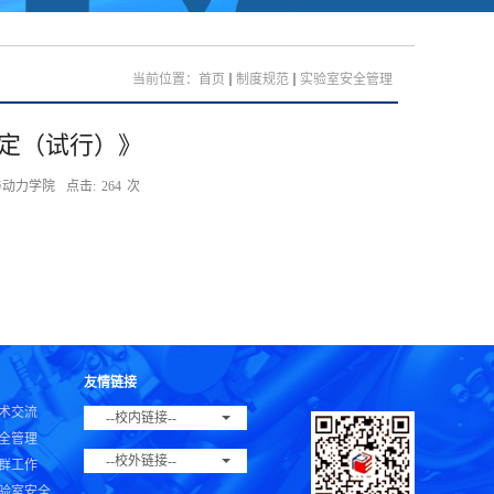
当前位置：
首页
制度规范
实验室安全管理
定（试行）》
与动力学院
点击:
264
次
友情链接
术交流
--校内链接--
全管理
--校外链接--
群工作
验室安全