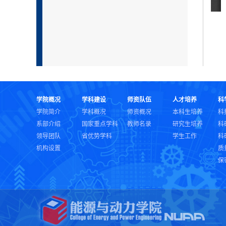
学院概况
学科建设
师资队伍
人才培养
科
学院简介
学科概况
师资概况
本科生培养
科
系部介绍
国家重点学科
教师名录
研究生培养
科
领导团队
省优势学科
学生工作
科
机构设置
质
保