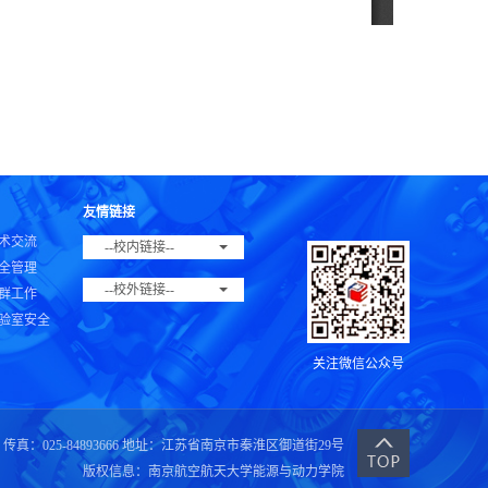
友情链接
术交流
--校内链接--
全管理
--校外链接--
群工作
验室安全
关注微信公众号
传真：025-84893666 地址：江苏省南京市秦淮区御道街29号
版权信息：南京航空航天大学能源与动力学院