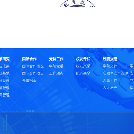
学研究
国际合作
党群工作
校友专栏
制度规范
技成果
国际合作概况
学院党委
校友风采
学院文件
学
研基地
国际合作项目
工作动态
航心基金
实验室安全管理
安
研管理
外事指南
人事工作
党
量管理
人才培养
实
密管理